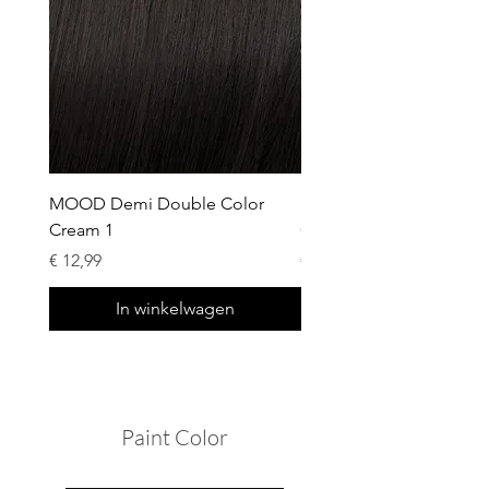
MOOD Demi Double Color
MOOD Demi Double Co
Cream 1
Cream 3
Prijs
Prijs
€ 12,99
€ 12,99
In winkelwagen
Paint Color