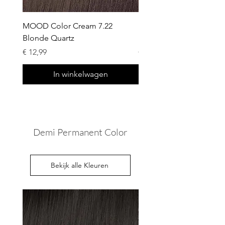
MOOD Color Cream 7.22
MOOD Color Cream 8.22
Blonde Quartz
Blonde Quartz
Prijs
Prijs
€ 12,99
€ 12,99
In winkelwagen
Demi Permanent Color
Bekijk alle Kleuren