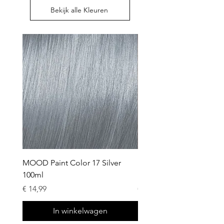
Bekijk alle Kleuren
MOOD Paint Color 17 Silver
MOOD Paint Color 23 B
100ml
100ml
Prijs
Prijs
€ 14,99
€ 14,99
In winkelwagen