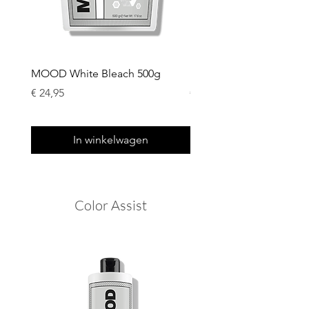
MOOD White Bleach 500g
MOOD Blue Bleach 500
Prijs
Prijs
€ 24,95
€ 24,95
In winkelwagen
Color Assist