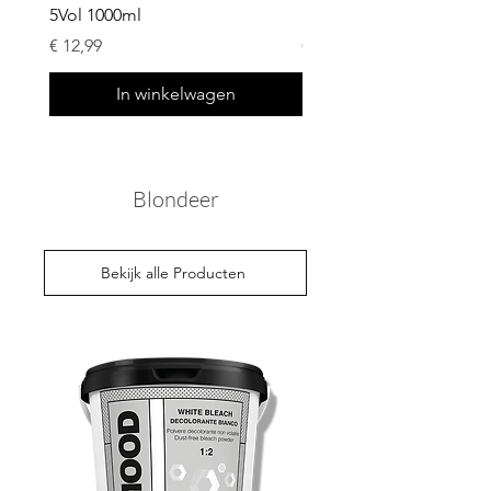
5Vol 1000ml
10Vol 1000ml
Prijs
Prijs
€ 12,99
€ 12,99
In winkelwagen
Blondeer
Bekijk alle Producten