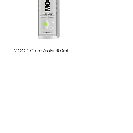
MOOD Color Assist 400ml
Prijs
€ 24,99
In winkelwagen