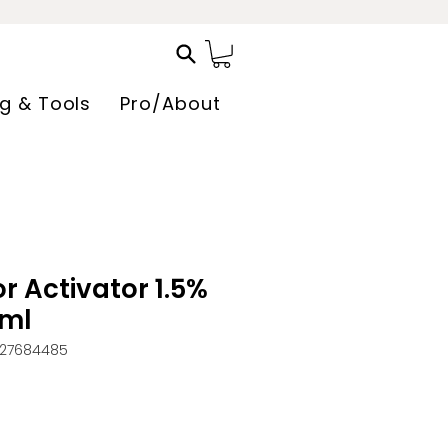
ng & Tools
Pro/About
 Activator 1.5%
0ml
327684485