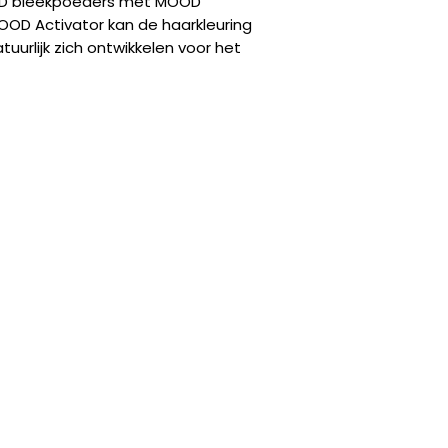
OOD bleekpoeders met MOOD
ander volume gebru
OOD Activator kan de haarkleuring
10 volume: biedt
tuurlijk zich ontwikkelen voor het
20 volume: biedt 
haar 1 tot 2 tinte
30 volume: biedt 
haar 2 tot 3 tinte
40 volume: beper
sterkst mogelijke