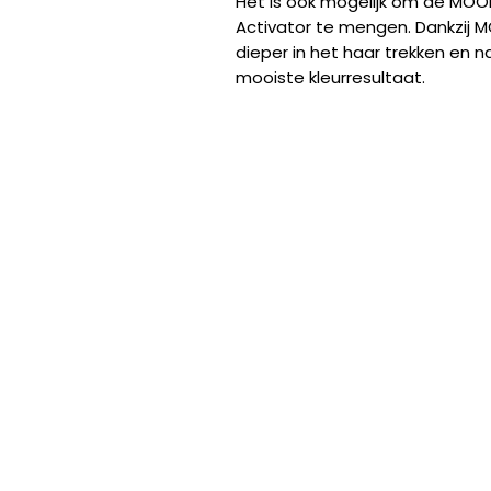
Het is ook mogelijk om de M
Activator te mengen. Dankzij M
dieper in het haar trekken en na
mooiste kleurresultaat.