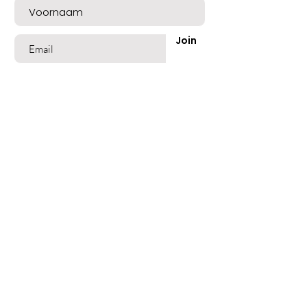
Join
Shop
Best Sellers
Beschadigd Haar
Gekleurd Haar
Blond Grijs Haar
Fijn dun Haar
Vet of Roos Haar
Lang Haar
Geblondeerd Haar
Normaal Haar
Haaruitval