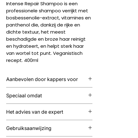
Intense Repair Shampoo is een
professionele shampoo verrijkt met
bosbessenolie-extract, vitamines en
panthenol die, dankzij de rijke en
dichte textuur, het meest
beschadigde en broze haar reinigt
en hydrateert, en helpt sterk haar
van wortel tot punt. Veganistisch
recept. 400ml
Aanbevolen door kappers voor
Haar is zwak en beschadigd, zelfs
Speciaal omdat
het meest uitgeput na continue
actieve behandelingen.
Het dringt de haarcortex binnen en
Het advies van de expert
versterkt en beschermt het haar van
binnenuit. Flessen en etiketten van
Aanbrengen op vochtig haar,
Gebruiksaanwijzing
gerecycled materiaal, 100%
inmasseren, 2-3 minuten laten
recyclebaar.