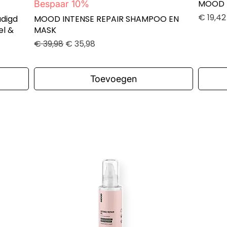
Snel overzicht
MOOD 
Bespaar 10%
Prijs
€ 19,42
digd
MOOD INTENSE REPAIR SHAMPOO EN
el &
MASK
Normale prijs
Verkoopprijs
€ 39,98
€ 35,98
Toevoegen