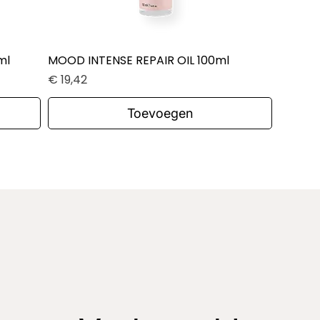
ml
MOOD INTENSE REPAIR OIL 100ml
Snel overzicht
Prijs
€ 19,42
Toevoegen