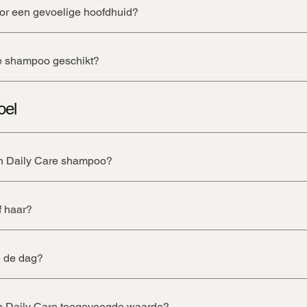
or een gevoelige hoofdhuid?
re shampoo geschikt?
oel
van Daily Care shampoo?
f haar?
de de dag?
van Daily Care toegevoegde waarde?