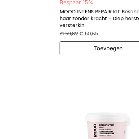
Snel overzicht
Bespaar 15%
MOOD INTENS REPAIR KIT Bescha
haar zonder kracht – Diep herst
versterkin
Normale prijs
Verkoopprijs
€ 59,82
€ 50,85
Toevoegen