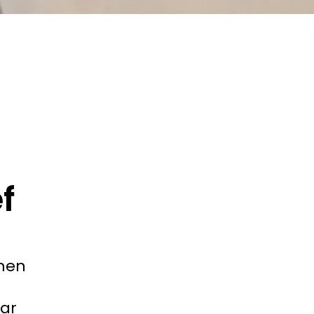
f
emen
aar