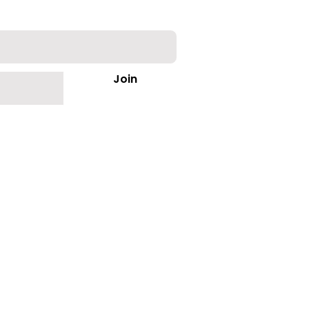
Join
ct