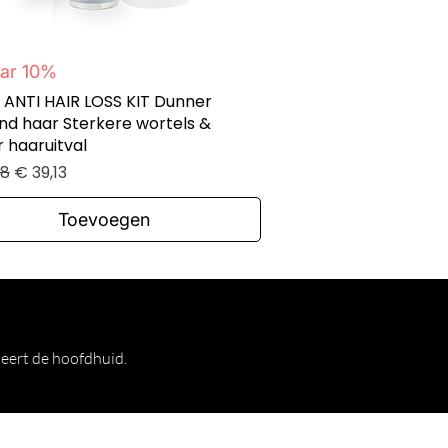
Snel overzicht
ar 10%
ANTI HAIR LOSS KIT Dunner
d haar Sterkere wortels &
 haaruitval
e prijs
Verkoopprijs
48
€ 39,13
Toevoegen
meert de hoofdhuid.