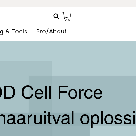
ng & Tools
Pro/About
 Cell Force
haaruitval oploss