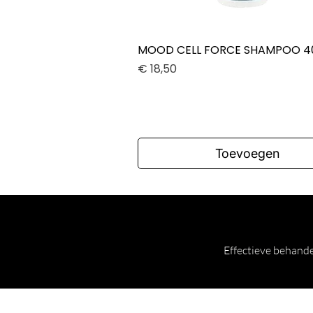
MOOD CELL FORCE SHAMPOO 4
Snel overzicht
Prijs
€ 18,50
Toevoegen
Effectieve behande