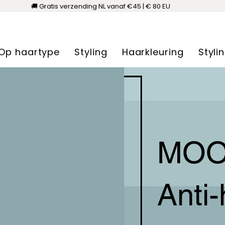
🚚 Gratis verzending NL vanaf €45 | € 80 EU
Op haartype
Styling
Haarkleuring
Styli
MOOD
Anti-