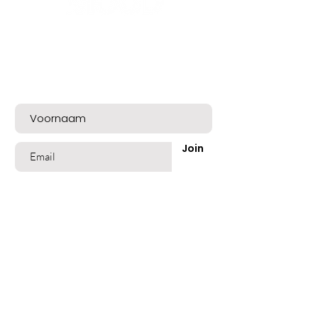
verhoudingen als op de MOOD Paint
Color Neutral staan vermeld.
Bent u op de lijst?
Meld u nu aan voor exclusieve aanbiedingen
en een mooie welkomskorting!
Join
Shop
Best Sellers
Beschadigd Haar
Gekleurd Haar
Blond Grijs Haar
Fijn dun Haar