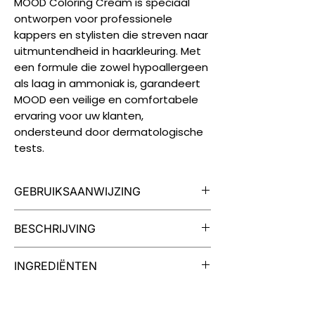
MOOD Coloring Cream is speciaal
ontworpen voor professionele
kappers en stylisten die streven naar
uitmuntendheid in haarkleuring. Met
een formule die zowel hypoallergeen
als laag in ammoniak is, garandeert
MOOD een veilige en comfortabele
ervaring voor uw klanten,
ondersteund door dermatologische
tests.
GEBRUIKSAANWIJZING
Breng Color Assist aan op de
BESCHRIJVING
haarlijn om de hoofdhuid te
beschermen.
Ontdek MOOD Demi Doubles, een
INGREDIËNTEN
Draag geschikte
veelzijdige oxidatieve haarkleuring
wegwerphandschoenen en
die zonder ammoniak werkt en een
Phytocycle Orange: een bio-
verdeel vervolgens gelijkmatig de
scala aan mogelijkheden biedt, van
technologisch actief ingrediënt