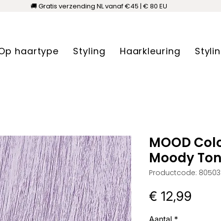
🚚 Gratis verzending NL vanaf €45 | € 80 EU
Op haartype
Styling
Haarkleuring
Styli
MOOD Col
Moody Tone
Productcode: 8050
Prijs
€ 12,99
Aantal
*