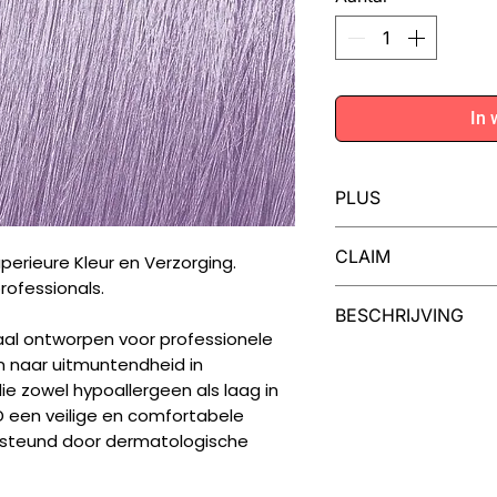
In 
PLUS
Iedere tube MOO
CLAIM
perieure Kleur en Verzorging.
voor twee kleuri
rofessionals.
MOOD Color Cream
Dermatologisch gete
BESCHRIJVING
van cranberry en
vegan, niet getest o
al ontworpen voor professionele
haar en een inten
Een Palet van Moge
en naar uitmuntendheid in
Uw creativiteit ken
ie zowel hypoallergeen als laag in
collectie van 99 kl
 een veilige en comfortabele
natuurlijke nuances 
ersteund door dermatologische
modieuze tinten, in
toners en high-lift