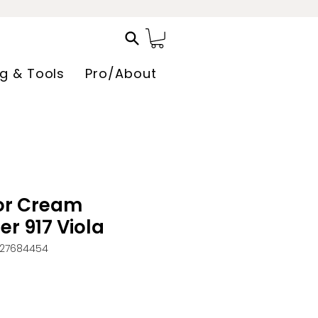
ng & Tools
Pro/About
or Cream
r 917 Viola
327684454