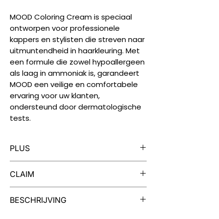
MOOD Coloring Cream is speciaal
ontworpen voor professionele
kappers en stylisten die streven naar
uitmuntendheid in haarkleuring. Met
een formule die zowel hypoallergeen
als laag in ammoniak is, garandeert
MOOD een veilige en comfortabele
ervaring voor uw klanten,
ondersteund door dermatologische
tests.
PLUS
Iedere tube MOOD Color Cream is
CLAIM
geschikt voor twee kleuringen.
MOOD Color Cream is verrijkt met
Dermatologisch getest, vrij van
BESCHRIJVING
extracten van cranberry en quinoa
parabenen, vegan, niet getest op
voor soep, zacht haar en een
dieren.
Een Palet van Mogelijkheden