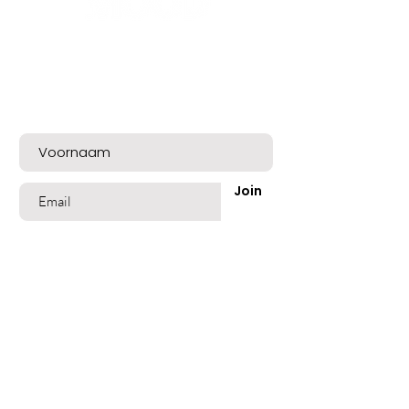
verhoudingen als op de MOOD Paint
Color Neutral staan vermeld.
Bent u op de lijst?
Meld u nu aan voor exclusieve aanbiedingen
en een mooie welkomskorting!
Join
Shop
Best Sellers
Beschadigd Haar
Gekleurd Haar
Blond Grijs Haar
Fijn dun Haar