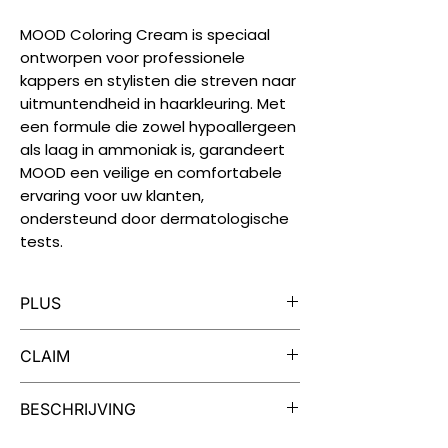
MOOD Coloring Cream is speciaal
ontworpen voor professionele
kappers en stylisten die streven naar
uitmuntendheid in haarkleuring. Met
een formule die zowel hypoallergeen
als laag in ammoniak is, garandeert
MOOD een veilige en comfortabele
ervaring voor uw klanten,
ondersteund door dermatologische
tests.
PLUS
Iedere tube MOOD Color Cream is
CLAIM
geschikt voor twee kleuringen.
MOOD Color Cream is verrijkt met
Dermatologisch getest, vrij van
BESCHRIJVING
extracten van cranberry en quinoa
parabenen, vegan, niet getest op
voor soep, zacht haar en een
dieren.
Een Palet van Mogelijkheden