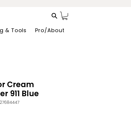
ng & Tools
Pro/About
or Cream
r 911 Blue
327684447