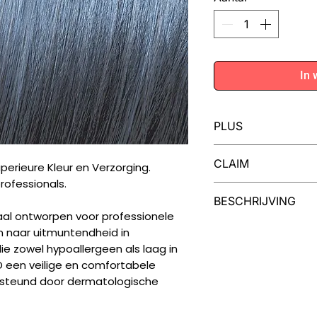
In 
PLUS
Iedere tube MOO
CLAIM
perieure Kleur en Verzorging.
voor twee kleuri
rofessionals.
MOOD Color Cream
Dermatologisch gete
BESCHRIJVING
van cranberry en
vegan, niet getest o
al ontworpen voor professionele
haar en een inten
Een Palet van Moge
en naar uitmuntendheid in
Uw creativiteit ken
ie zowel hypoallergeen als laag in
collectie van 99 kl
 een veilige en comfortabele
natuurlijke nuances 
ersteund door dermatologische
modieuze tinten, in
toners en high-lift