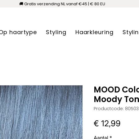
🚚 Gratis verzending NL vanaf €45 | € 80 EU
Op haartype
Styling
Haarkleuring
Styli
MOOD Col
Moody Tone
Productcode: 8050
Prijs
€ 12,99
Aantal
*