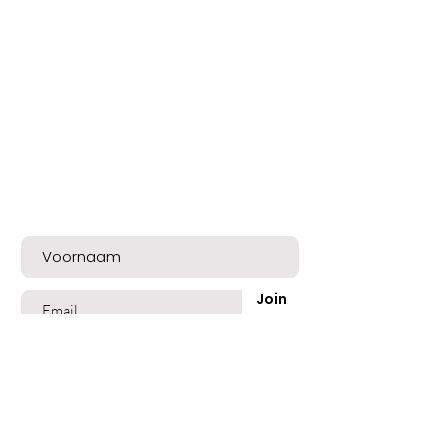
ACIDS, WHEAT AMINO ACIDS,
ARGININE HCL, SERINE, THREONINE,
POTASSIUM SORBATE, SODIUM
BENZOATE.
Bent u op de lijst?
Meld u nu aan voor exclusieve aanbiedingen
en een mooie welkomskorting!
Join
Shop
Best Sellers