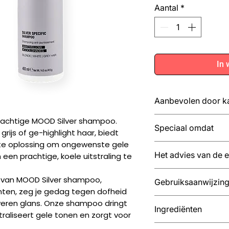
Aantal
*
In 
Aanbevolen door k
Aanbevolen door k
rachtige MOOD Silver shampoo.
Speciaal omdat
grijs of ge-highlight haar, biedt
Mensen met blond
te oplossing om ongewenste gele
haar met highligh
De formule van 
Het advies van de 
n een prachtige, koele uitstraling te
Het behouden va
specifiek ontwik
blondtinten.
en stralend te m
Voer één of twee s
van MOOD Silver shampoo,
Het bestrijden v
Gebruiksaanwijzin
tegen te gaan, ze
afhankelijk van het
ten, zeg je gedag tegen dofheid
Het nieuw leven i
De verpakking v
effect dat je wilt be
Maak het haar n
lveren glans. Onze shampoo dringt
haar.
gemaakt van ger
Ingrediënten
Breng een klein
traliseert gele tonen en zorgt voor
Het zichtbaar ve
volledig recycle
shampoo aan op 
Bosbessenextract: