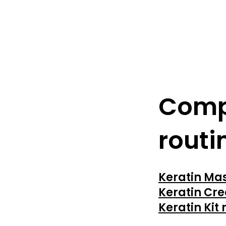
Compl
routi
Keratin Ma
Keratin C
Keratin Kit