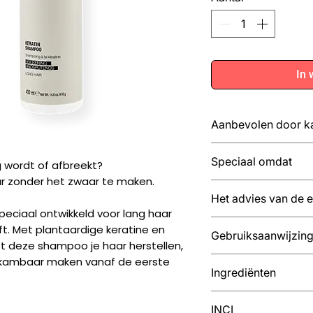
In 
Aanbevolen door k
Voor Lang haar, van
Speciaal omdat
g wordt of afbreekt?
ideaal voor droog h
r zonder het zwaar te maken.
Speciaal omdat Het
Het advies van de 
afkomstig zijn van
eciaal ontwikkeld voor lang haar
dat het zeer duurza
Om de resultaten te
ft. Met plantaardige keratine en
Gebruiksaanwijzin
gemaakt van gerecy
aan het begin van j
t deze shampoo je haar herstellen,
recyclebaar Resulta
combinatie met de 
orkambaar maken vanaf de eerste
Breng aan op nat ha
perfect voor wie la
Ingrediënten
Mood Keratin lijn. V
spoel grondig uit. H
shampoo gebruik Ker
Het advies van de e
Betaïne: is een hydr
minuten inwerken en
INCI
Om de resultaten te