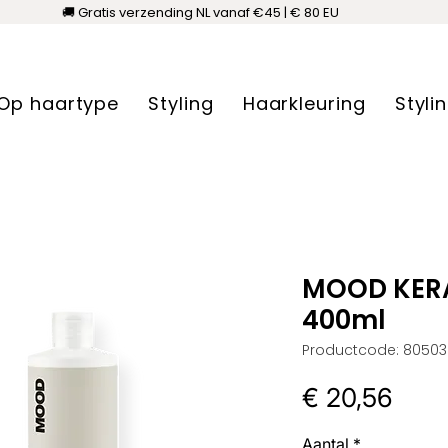
🚚 Gratis verzending NL vanaf €45 | € 80 EU
Op haartype
Styling
Haarkleuring
Styli
MOOD KER
400ml
Productcode: 80503
Prijs
€ 20,56
Aantal
*