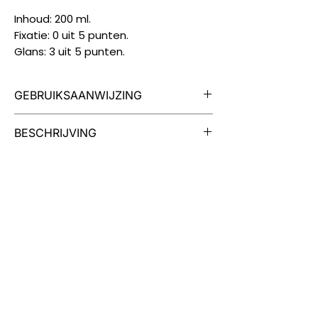
Inhoud: 200 ml.
Fixatie: 0 uit 5 punten.
Glans: 3 uit 5 punten.
GEBRUIKSAANWIJZING
Verstuif MOOD Hairstyling
BESCHRIJVING
Bodyguard Heat Defender spray
over handdoekdroog haar.
MOOD Hairstyling Bodyguard Heat
Kam door en droog zoals
Defender is een beschermende spray
gewenst.
voor alle haartypes en is verrijkt met
het Hair Bodyguard complex.
Vermindert hittebeschadiging tot 220
graden Celsius.
MOOD Hairstyling Bodyguard Heat
Defender is een veganistisch
vriendelijk product.