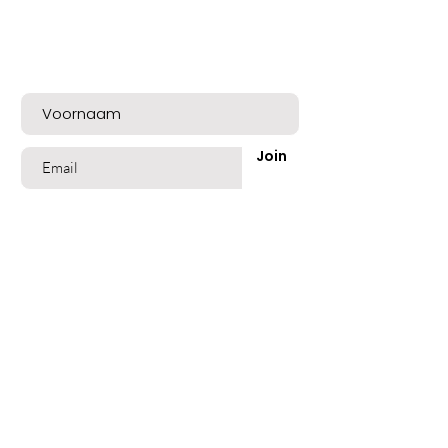
Bent u op de lijst?
Meld u nu aan voor exclusieve aanbiedingen
en een mooie welkomskorting!
Join
Shop
Best Sellers
Beschadigd Haar
Gekleurd Haar
Blond Grijs Haar
Fijn dun Haar
Vet of Roos Haar
Lang Haar