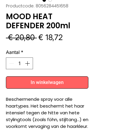
Productcode: 8056284451658
MOOD HEAT
DEFENDER 200ml
Normale
Verkoopprijs
 € 20,80 
€ 18,72
prijs
Aantal
*
In winkelwagen
Beschermende spray voor alle
haartypes. Het beschermt het haar
intensief tegen de hitte van hete
stylingtools (zoals föhn, stijltang…) en
voorkomt vervaging van de haarkleur.