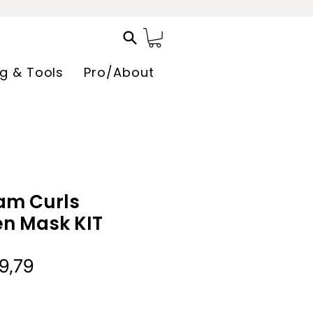
ng & Tools
Pro/About
am Curls
n Mask KIT
male
Verkoopprijs
9,79
s