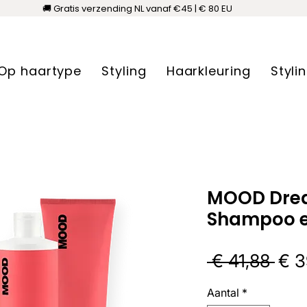
🚚 Gratis verzending NL vanaf €45 | € 80 EU
Op haartype
Styling
Haarkleuring
Styli
MOOD Dre
Shampoo e
Nor
 € 41,88 
€ 3
prij
Aantal
*