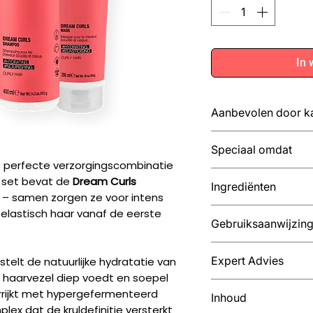
In 
Aanbevolen door k
Golvend, krullen
Speciaal omdat
t/m 3C)
e perfecte verzorgingscombinatie
Ideaal voor dagel
Bevat hypergefer
De set bevat de
Dream Curls
Ingrediënten
verzorgingsrout
+30% hydratatie
– samen zorgen ze voor intens
Combineer met D
Clean beauty: 
elastisch haar vanaf de eerste
Belangrijkste actie
optimale styling
Gebruiksaanwijzin
made in Italy
Hypergefermentee
Bevordert elastici
hydraterend en e
Breng de shampo
Subtiele, frisse 
Expert Advies
telt de natuurlijke hydratatie van
Vitamine E & Pan
en spoel uit. Her
en houtachtig)
de haarvezel diep voedt en soepel
beschermend
Breng het masker
Krultype 2A – 2C
errijkt met hypergefermenteerd
Plantaardige oli
Inhoud
punten, laat 3–5
Voor lichte defin
lex dat de kruldefinitie versterkt