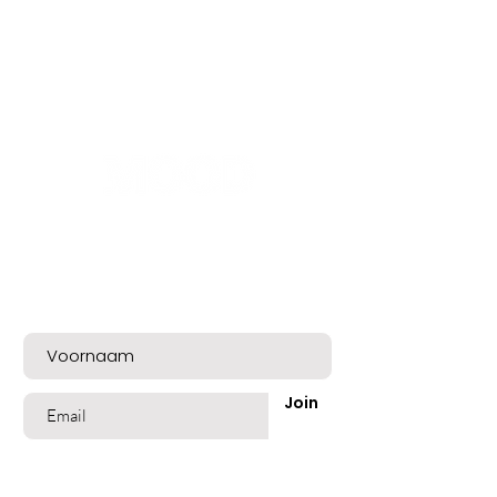
Bent u op de lijst?
Meld u nu aan voor exclusieve aanbiedingen
en een mooie welkomskorting!
Join