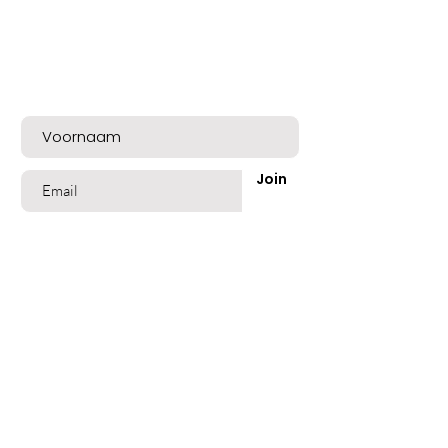
Bent u op de lijst?
Meld u nu aan voor exclusieve aanbiedingen
en een mooie welkomskorting!
Join
Shop
Best Sellers
Beschadigd Haar
Gekleurd Haar
Blond Grijs Haar
Fijn dun Haar
Vet of Roos Haar