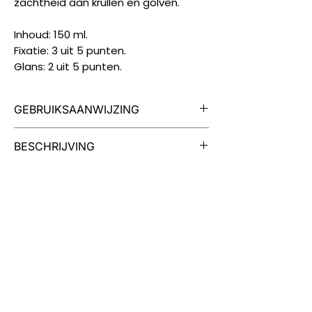
zachtheid aan krullen en golven.
Inhoud: 150 ml.
Fixatie: 3 uit 5 punten.
Glans: 2 uit 5 punten.
GEBRUIKSAANWIJZING
Breng MOOD Hairstyling
BESCHRIJVING
Bodyguard Curl Designer aan op
gewassen en handdoekdroog
MOOD Hairstyling Bodyguard Curl
haar.
Designer is een crème voor krullend
Kam door en style zoals gewenst.
of golvend haar die krullen en golven
definieert, waardoor het haar
glanzend blijft zonder enige zwaarte.
MOOD Hairstyling Bodyguard Curl
Designer is veganistisch vriendelijk.