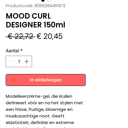
Productcode: 8056284451672
MOOD CURL
DESIGNER 150ml
Normale
Verkoopprijs
 € 22,72 
€ 20,45
prijs
Aantal
*
In winkelwagen
Modelleercrème-gel, die krullen
definieert vóór en na het stylen met
een frisse, fruitige, bloemige en
muskusachtige noot. Geeft
elasticiteit, definitie en extreme