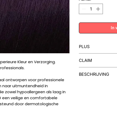
In 
PLUS
Iedere tube MOO
CLAIM
perieure Kleur en Verzorging.
voor twee kleuri
rofessionals.
MOOD Color Cream
Dermatologisch gete
BESCHRIJVING
van cranberry en
vegan, niet getest o
al ontworpen voor professionele
haar en een inten
Een Palet van Moge
en naar uitmuntendheid in
Uw creativiteit ken
ie zowel hypoallergeen als laag in
collectie van 99 kl
 een veilige en comfortabele
natuurlijke nuances 
ersteund door dermatologische
modieuze tinten, in
toners en high-lift