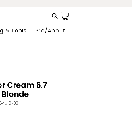
ng & Tools
Pro/About
r Cream 6.7
t Blonde
64518783