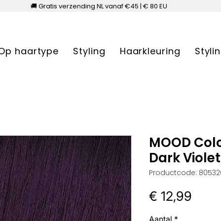
🚚 Gratis verzending NL vanaf €45 | € 80 EU
Op haartype
Styling
Haarkleuring
Styli
MOOD Colo
Dark Viole
Productcode: 80532
Prijs
€ 12,99
Aantal
*