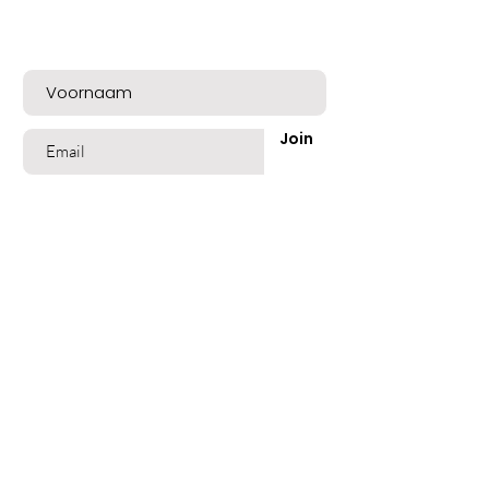
Meld u nu aan voor exclusieve aanbiedingen
en een mooie welkomskorting!
Join
Shop
Best Sellers
Beschadigd Haar
Gekleurd Haar
Blond Grijs Haar
Fijn dun Haar
Vet of Roos Haar
Lang Haar
Geblondeerd Haar