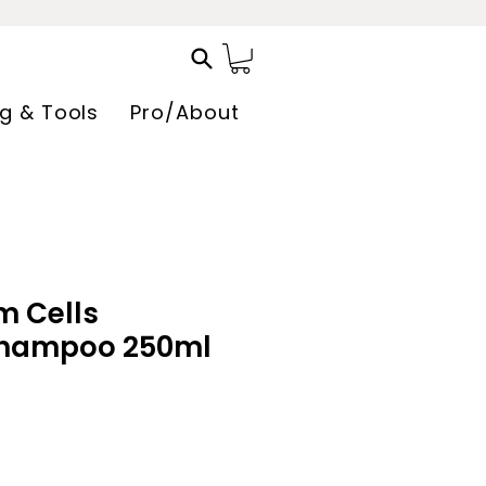
ng & Tools
Pro/About
m Cells
 Shampoo 250ml