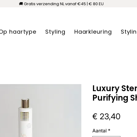
🚚 Gratis verzending NL vanaf €45 | € 80 EU
Op haartype
Styling
Haarkleuring
Styli
Luxury Ste
Purifying
Prijs
€ 23,40
Aantal
*