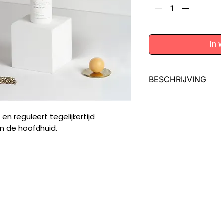
In 
BESCHRIJVING
Ontdek Luxury Stem
een krachtige formu
en reguleert tegelijkertijd
voorkomen en tegelij
van de hoofdhuid.
schilfering van de 
Deze unieke shampo
is ontworpen om de
de gezondheid van 
Of je nu worstelt me
hoofdhuid of roos,