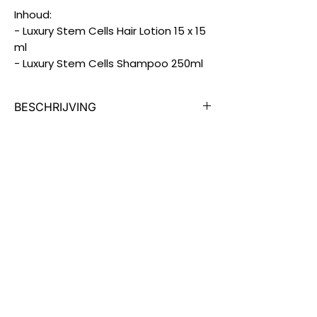
Inhoud:
- Luxury Stem Cells Hair Lotion 15 x 15
ml
- Luxury Stem Cells Shampoo 250ml
BESCHRIJVING
De Luxury Stem Cells Shampoo
helpt haaruitval te voorkomen
terwijl het overtollige olie en
schilfering van de hoofdhuid
reguleert.
De geconcentreerde Stem Cells
Hair Lotion helpt haaruitval te
bestrijden, stimuleert haargroei en
verhoogt de haardichtheid.
Deze lotion bevat plantenstamcellen