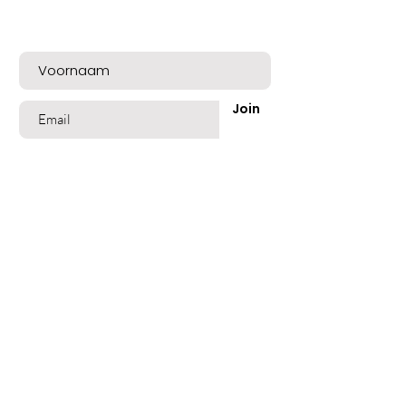
Meld u nu aan voor exclusieve aanbiedingen
en een mooie welkomskorting!
Join
Shop
Best Sellers
Beschadigd Haar
Gekleurd Haar
Blond Grijs Haar
Fijn dun Haar
Vet of Roos Haar
Lang Haar
Geblondeerd Haar