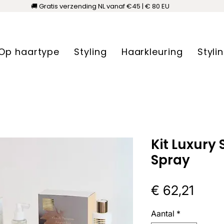
🚚 Gratis verzending NL vanaf €45 | € 80 EU
Op haartype
Styling
Haarkleuring
Styli
Kit Luxury 
Spray
Prijs
€ 62,21
Aantal
*