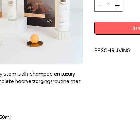
In 
BESCHRIJVING
KIT Luxury Stem Cel
complete haarverzo
ry Stem Cells Shampoo en Luxury
met hoogwaardige i
mplete haarverzorgingsroutine met
haaruitval te voork
stimuleren en de ha
De Luxury Stem C
haar zachtjes terw
250ml
schilfering van d
De Luxury Stem C
om direct op de