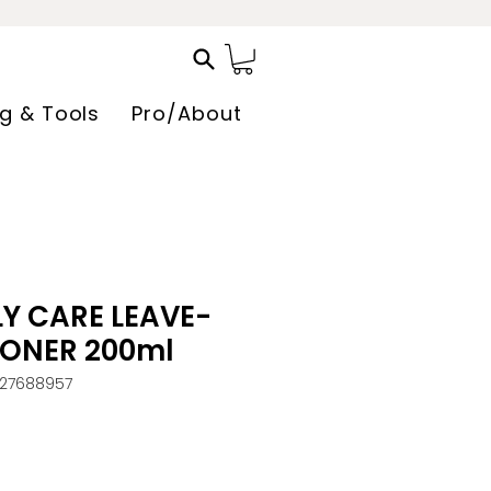
ng & Tools
Pro/About
Y CARE LEAVE-
IONER 200ml
327688957