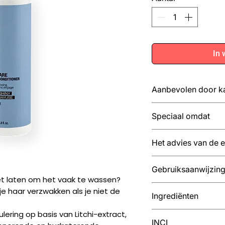
In 
Aanbevolen door k
Mensen met fijn en
Speciaal omdat
van frequent wasse
Het diep voedt en n
Het advies van de 
geeft aan fijn haar 
frequente wasbeurt
Om de beste resulta
Gebruiksaanwijzin
statisch effect tegen
in combinatie met a
niet laten om het vaak te wassen?
gemaakt van gerecy
Daily Care-lijn.
Aanbrengen op scho
 haar verzwakken als je niet de
recyclebaar.
Ingrediënten
Sprayen vóór of tij
uitspoelen.
ulering op basis van Litchi-extract,
Litchi-extract: h
INCI