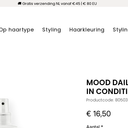
🚚 Gratis verzending NL vanaf €45 | € 80 EU
Op haartype
Styling
Haarkleuring
Styli
MOOD DAIL
IN CONDIT
Productcode: 8050
Prijs
€ 16,50
Aantal
*