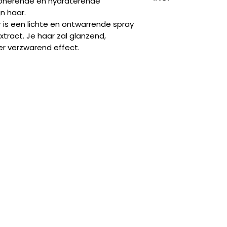
ionerende en hydraterende
conditionerende
n haar.
eigenschappen, id
AQUA (WATER / EA
r is een lichte en ontwarrende spray
Panthenol (Provi
PEG/PPG-18/18 D
xtract. Je haar zal glanzend,
hydraterende ei
ALCOHOL, PHENOX
er verzwarend effect.
haar als de hoof
PEG-40 HYDROGEN
Sorbitol: een nat
PARFUM (FRAGRAN
hydraterende ei
PANTHENOL, CETR
DISODIUM EDTA, BH
CHINENSIS FRUIT 