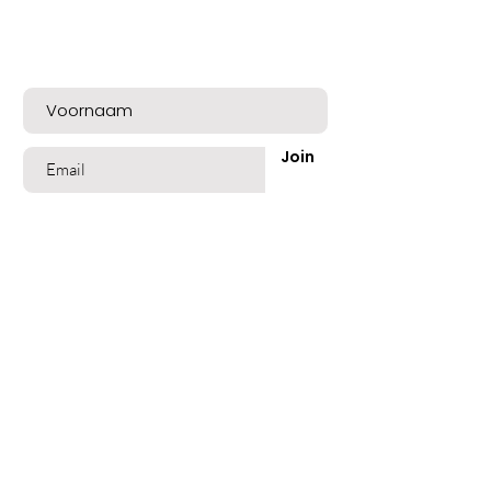
Bent u op de lijst?
Meld u nu aan voor exclusieve aanbiedingen
en een mooie welkomskorting!
Join
Shop
Best Sellers
Beschadigd Haar
Gekleurd Haar
Blond Grijs Haar
Fijn dun Haar
Vet of Roos Haar
Lang Haar