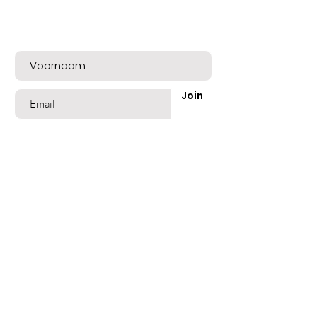
Meld u nu aan voor exclusieve aanbiedingen
en een mooie welkomskorting!
Join
Shop
Best Sellers
Beschadigd Haar
Gekleurd Haar
Blond Grijs Haar
Fijn dun Haar
Vet of Roos Haar
Lang Haar
Geblondeerd Haar