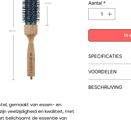
Aantal
*
In 
SPECIFICATIES
Diameter
VOORDELEN
Gemaakt van ho
Tube diameter
BESCHRIJVING
beukenhout
Gewicht
Unieke driehoeki
De TRIANGOLO-seri
controle
stel, gemaakt van essen- en
zijn iconische drie
Productcode
Duurzaam en vee
n veelzijdigheid en kwaliteit, met
van hoogwaardig e
Het belichaamt de essentie van
Italiaans vakma
lijn heeft onze pro
gemaakt en blijft e