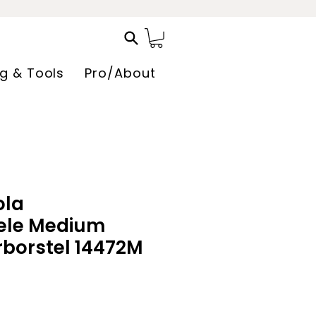
ng & Tools
Pro/About
ola
nele Medium
borstel 14472M