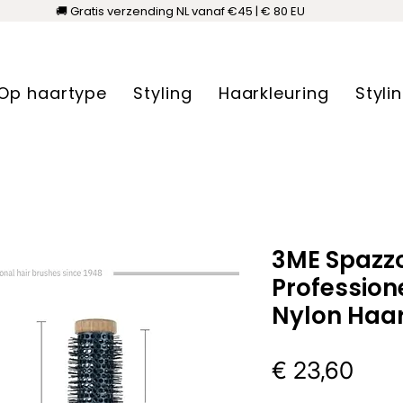
🚚 Gratis verzending NL vanaf €45 | € 80 EU
Op haartype
Styling
Haarkleuring
Styli
3ME Spazz
Professio
Nylon Haar
Prijs
€ 23,60