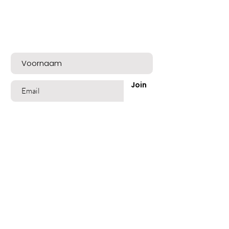
Bent u op de lijst?
Meld u nu aan voor exclusieve aanbiedingen
en een mooie welkomskorting!
Join
Shop
Best Sellers
Beschadigd Haar
Gekleurd Haar
Blond Grijs Haar
Fijn dun Haar
Vet of Roos Haar