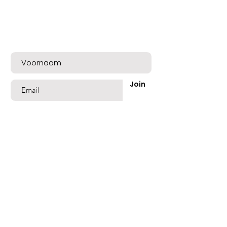
Bent u op de lijst?
Meld u nu aan voor exclusieve aanbiedingen
en een mooie welkomskorting!
Join
Shop
Best Sellers
Beschadigd Haar
Gekleurd Haar
Blond Grijs Haar
Fijn dun Haar
Vet of Roos Haar