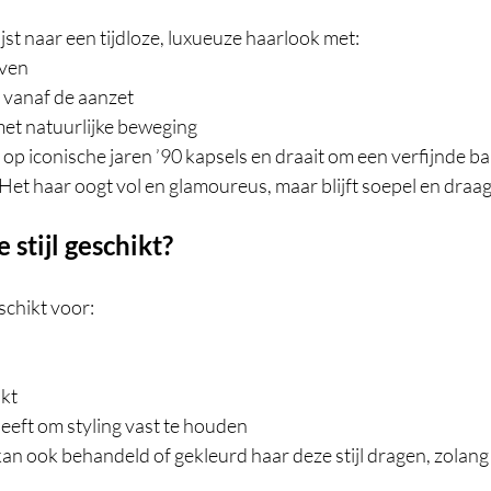
st naar een tijdloze, luxueuze haarlook met:
lven
 vanaf de aanzet
met natuurlijke beweging
rd op iconische jaren ’90 kapsels en draait om een verfijnde b
 Het haar oogt vol en glamoureus, maar blijft soepel en draa
 stijl geschikt?
schikt voor:
akt
eeft om styling vast te houden
kan ook behandeld of gekleurd haar deze stijl dragen, zolan