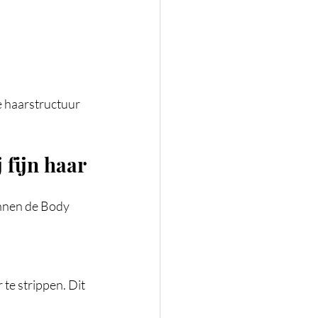
e haarstructuur 
 fijn haar
innen de Body 
e strippen. Dit 