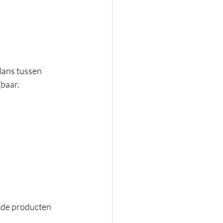
alans tussen 
gbaar.
g de producten 