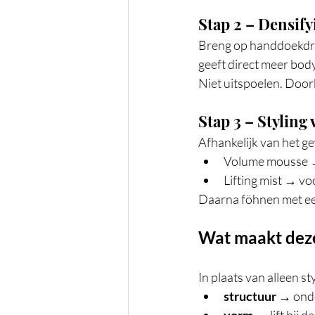
Stap 2 – Densify
Breng op handdoekdroo
geeft direct meer bod
Niet uitspoelen. Doo
Stap 3 – Styling 
Afhankelijk van het g
Volume mousse →
Lifting mist → vo
Daarna föhnen met een 
Wat maakt dez
In plaats van alleen 
structuur
 → ond
vorm
 → lift bij 