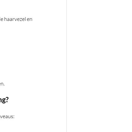
e haarvezel en 
en.
ng?
iveaus: