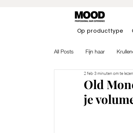
Op producttype
All Posts
Fijn haar
Krullen
2 feb
3 minuten om te leze
Blond haar
Haaruitval
Old Mone
je volume
Lang haar
Geblondeerd 