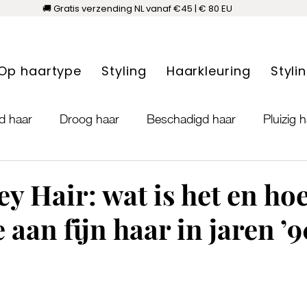
🚚 Gratis verzending NL vanaf €45 | € 80 EU
Op haartype
Styling
Haarkleuring
Styli
d haar
Droog haar
Beschadigd haar
Pluizig 
n
Roos
Vette hoofdhuid
Droge hoofdhuid
Ge
y Hair: wat is het en hoe
 aan fijn haar in jaren ’90
haar
Klitbaar haar
Hairextensions