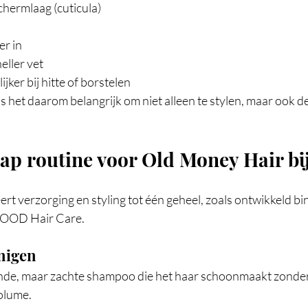
hermlaag (cuticula)
er in
eller vet
jker bij hitte of borstelen
s het daarom belangrijk om niet alleen te stylen, maar ook d
ap routine voor Old Money Hair bij
rt verzorging en styling tot één geheel, zoals ontwikkeld b
MOOD Hair Care.
inigen
de, maar zachte shampoo die het haar schoonmaakt zonder t
olume.