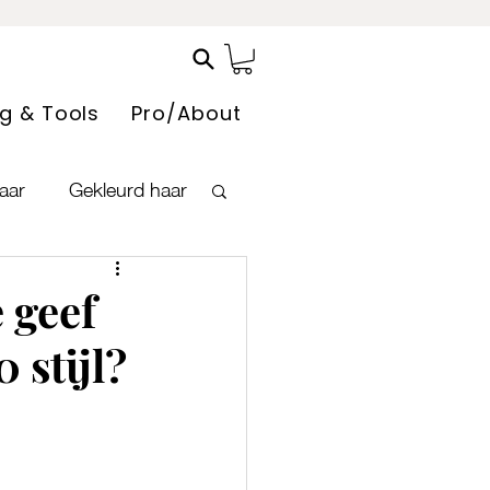
ng & Tools
Pro/About
haar
Gekleurd haar
voelige hoofdhuid
 geef
 stijl?