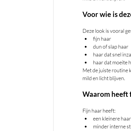
Voor wie is deze
Deze look is vooral ge
fijn haar
dun of slap haar
haar dat snel inz
haar dat moeite h
Met de juiste routine 
mild en licht blijven.
Waarom heeft f
Fijn haar heeft:
een kleinere haa
minder interne s