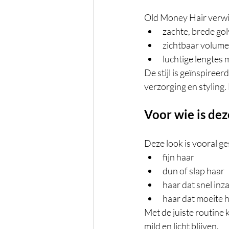
Old Money Hair verwij
zachte, brede go
zichtbaar volume
luchtige lengtes 
De stijl is geïnspiree
verzorging en styling.
Voor wie is deze
Deze look is vooral ge
fijn haar
dun of slap haar
haar dat snel inz
haar dat moeite h
Met de juiste routine 
mild en licht blijven.