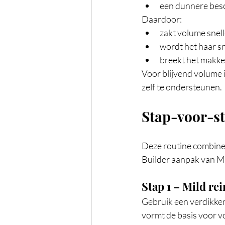
een dunnere besc
Daardoor:
zakt volume snell
wordt het haar sn
breekt het makkeli
Voor blijvend volume i
zelf te ondersteunen.
Stap-voor-st
Deze routine combinee
Builder aanpak van 
Stap 1 – Mild re
Gebruik een verdikken
vormt de basis voor v