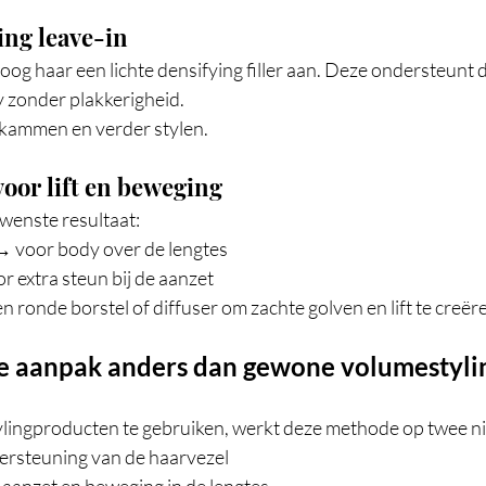
ing leave-in
g haar een lichte densifying filler aan. Deze ondersteunt d
y zonder plakkerigheid.
rkammen en verder stylen.
voor lift en beweging
ewenste resultaat:
 voor body over de lengtes
or extra steun bij de aanzet
ronde borstel of diffuser om zachte golven en lift te creër
e aanpak anders dan gewone volumestyli
stylingproducten te gebruiken, werkt deze methode op twee n
ersteuning van de haarvezel
de aanzet en beweging in de lengtes