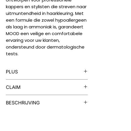
kappers en stylisten die streven naar
uitmuntendheid in haarkleuring. Met
een formule die zowel hypoallergeen
als laag in ammoniak is, garandeert
MOOD een veilige en comfortabele
ervaring voor uw klanten,
ondersteund door dermatologische
tests.
PLUS
Iedere tube MOOD Color Cream is
CLAIM
geschikt voor twee kleuringen.
MOOD Color Cream is verrijkt met
Dermatologisch getest, vrij van
BESCHRIJVING
extracten van cranberry en quinoa
parabenen, vegan, niet getest op
voor soep, zacht haar en een
dieren.
Een Palet van Mogelijkheden
intense kleur.
Uw creativiteit kent geen grenzen
met onze collectie van 99