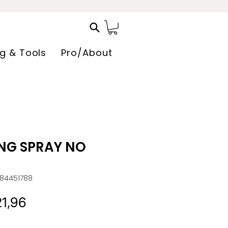
ng & Tools
Pro/About
NG SPRAY NO
84451788
rmale
Verkoopprijs
21,96
s