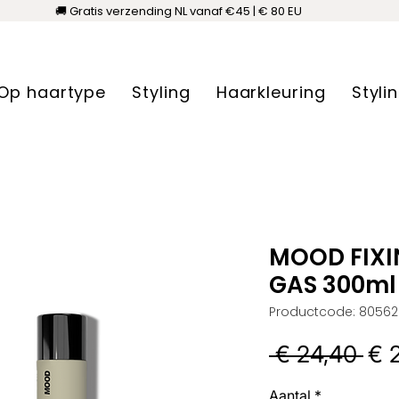
🚚 Gratis verzending NL vanaf €45 | € 80 EU
Op haartype
Styling
Haarkleuring
Styli
MOOD FIXI
GAS 300ml
Productcode: 80562
No
 € 24,40 
€ 
prij
Aantal
*