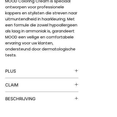
MOOD Coloring Cream is speciaal
ontworpen voor professionele
kappers en stylisten die streven naar
uitmuntendheid in haarkleuring. Met
een formule die zowel hypoallergeen
als laag in ammoniak is, garandeert
MOOD een veilige en comfortabele
ervaring voor uw klanten,
ondersteund door dermatologische
tests.
PLUS
Iedere tube MOOD Color Cream is
CLAIM
geschikt voor twee kleuringen.
MOOD Color Cream is verrijkt met
Dermatologisch getest, vrij van
BESCHRIJVING
extracten van cranberry en quinoa
parabenen, vegan, niet getest op
voor soep, zacht haar en een
dieren.
Een Palet van Mogelijkheden
intense kleur.
Uw creativiteit kent geen grenzen