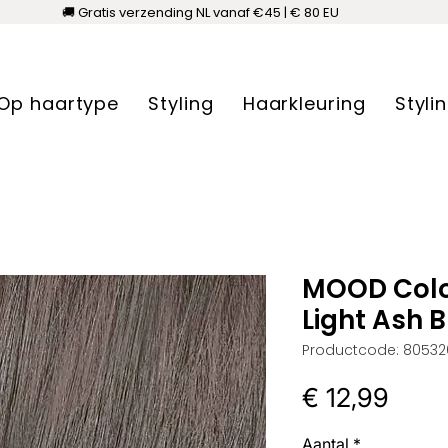
🚚 Gratis verzending NL vanaf €45 | € 80 EU
Op haartype
Styling
Haarkleuring
Styli
MOOD Colo
Light Ash 
Productcode: 80532
Prijs
€ 12,99
Aantal
*