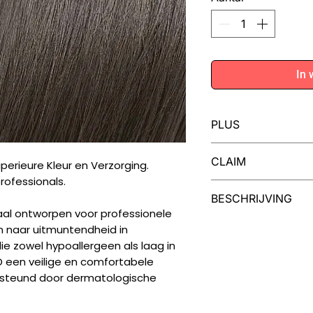
In 
PLUS
Iedere tube MOO
CLAIM
perieure Kleur en Verzorging.
voor twee kleuri
rofessionals.
MOOD Color Cream
Dermatologisch gete
BESCHRIJVING
van cranberry en
vegan, niet getest o
al ontworpen voor professionele
haar en een inten
Een Palet van Moge
en naar uitmuntendheid in
Uw creativiteit ken
ie zowel hypoallergeen als laag in
collectie van 99 kl
 een veilige en comfortabele
natuurlijke nuances 
ersteund door dermatologische
modieuze tinten, in
toners en high-lift