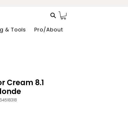
ng & Tools
Pro/About
r Cream 8.1
Blonde
64518318