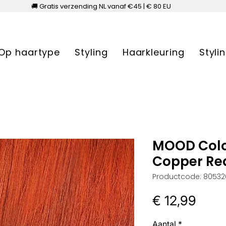
🚚 Gratis verzending NL vanaf €45 | € 80 EU
Op haartype
Styling
Haarkleuring
Styli
MOOD Colo
Copper Re
Productcode: 80532
Prijs
€ 12,99
Aantal
*