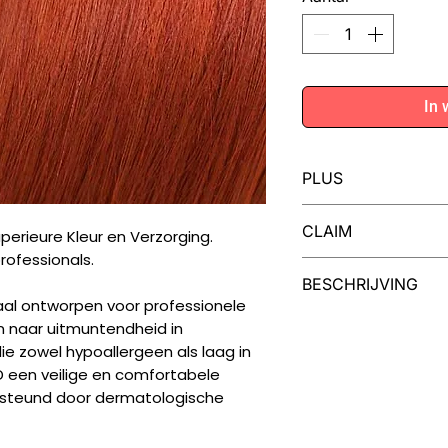
In 
PLUS
Iedere tube MOO
CLAIM
perieure Kleur en Verzorging.
voor twee kleuri
rofessionals.
MOOD Color Cream
Dermatologisch gete
BESCHRIJVING
van cranberry en
vegan, niet getest o
al ontworpen voor professionele
haar en een inten
Een Palet van Moge
en naar uitmuntendheid in
Uw creativiteit ken
ie zowel hypoallergeen als laag in
collectie van 99 kl
 een veilige en comfortabele
natuurlijke nuances 
ersteund door dermatologische
modieuze tinten, in
toners en high-lift