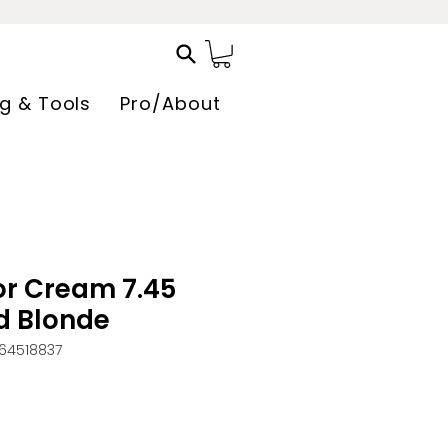
ng & Tools
Pro/About
r Cream 7.45
d Blonde
64518837