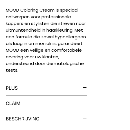
MOOD Coloring Cream is speciaal
ontworpen voor professionele
kappers en stylisten die streven naar
uitmuntendheid in haarkleuring. Met
een formule die zowel hypoallergeen
als laag in ammoniak is, garandeert
MOOD een veilige en comfortabele
ervaring voor uw klanten,
ondersteund door dermatologische
tests.
PLUS
Iedere tube MOOD Color Cream is
CLAIM
geschikt voor twee kleuringen.
MOOD Color Cream is verrijkt met
Dermatologisch getest, vrij van
BESCHRIJVING
extracten van cranberry en quinoa
parabenen, vegan, niet getest op
voor soep, zacht haar en een
dieren.
Een Palet van Mogelijkheden