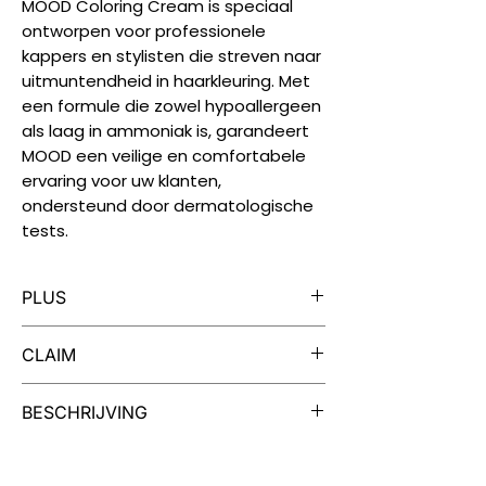
MOOD Coloring Cream is speciaal
ontworpen voor professionele
kappers en stylisten die streven naar
uitmuntendheid in haarkleuring. Met
een formule die zowel hypoallergeen
als laag in ammoniak is, garandeert
MOOD een veilige en comfortabele
ervaring voor uw klanten,
ondersteund door dermatologische
tests.
PLUS
Iedere tube MOOD Color Cream is
CLAIM
geschikt voor twee kleuringen.
MOOD Color Cream is verrijkt met
Dermatologisch getest, vrij van
BESCHRIJVING
extracten van cranberry en quinoa
parabenen, vegan, niet getest op
voor soep, zacht haar en een
dieren.
Een Palet van Mogelijkheden
intense kleur.
Uw creativiteit kent geen grenzen