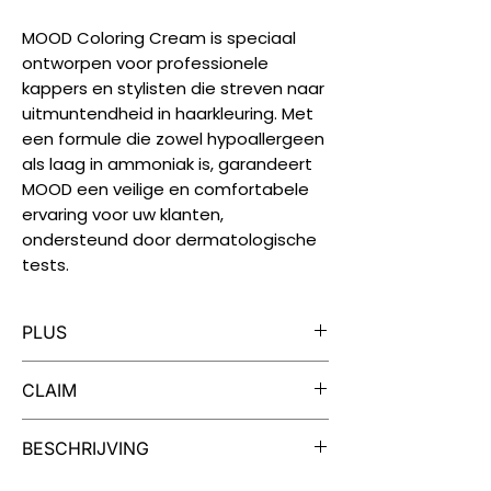
MOOD Coloring Cream is speciaal
ontworpen voor professionele
kappers en stylisten die streven naar
uitmuntendheid in haarkleuring. Met
een formule die zowel hypoallergeen
als laag in ammoniak is, garandeert
MOOD een veilige en comfortabele
ervaring voor uw klanten,
ondersteund door dermatologische
tests.
PLUS
Iedere tube MOOD Color Cream is
CLAIM
geschikt voor twee kleuringen.
MOOD Color Cream is verrijkt met
Dermatologisch getest, vrij van
BESCHRIJVING
extracten van cranberry en quinoa
parabenen, vegan, niet getest op
voor soep, zacht haar en een
dieren.
Een Palet van Mogelijkheden