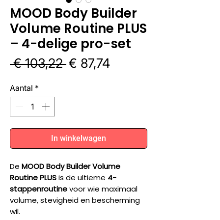
MOOD Body Builder
Volume Routine PLUS
– 4-delige pro-set
Normale
Verkoopprijs
 € 103,22 
€ 87,74
prijs
Aantal
*
In winkelwagen
De
MOOD Body Builder Volume
Routine PLUS
is de ultieme
4-
stappenroutine
voor wie maximaal
volume, stevigheid en bescherming
wil.