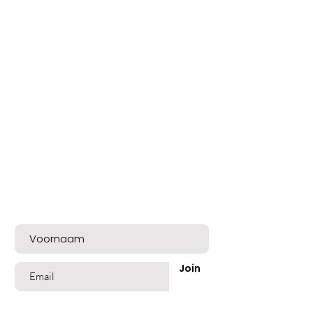
Bent u op de lijst?
Meld u nu aan voor exclusieve aanbiedingen
en een mooie welkomskorting!
Join