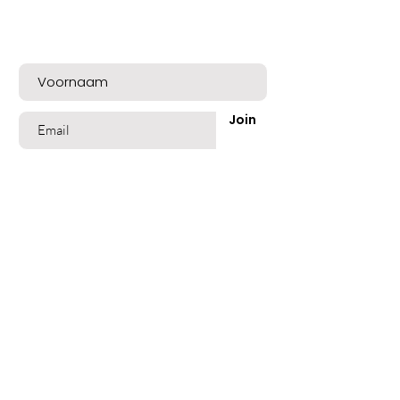
Meld u nu aan voor exclusieve aanbiedingen
en een mooie welkomskorting!
Join
Shop
Best Sellers
Beschadigd Haar
Gekleurd Haar
Blond Grijs Haar
Fijn dun Haar
Vet of Roos Haar
Lang Haar
Geblondeerd Haar