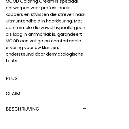
MOOD Coloring Cream is speciaal
ontworpen voor professionele
kappers en stylisten die streven naar
uitmuntendheid in haarkleuring. Met
een formule die zowel hypoallergeen
als laag in ammoniak is, garandeert
MOOD een veilige en comfortabele
ervaring voor uw klanten,
ondersteund door dermatologische
tests.
PLUS
Iedere tube MOOD Color Cream is
CLAIM
geschikt voor twee kleuringen.
MOOD Color Cream is verrijkt met
Dermatologisch getest, vrij van
BESCHRIJVING
extracten van cranberry en quinoa
parabenen, vegan, niet getest op
voor soep, zacht haar en een
dieren.
Een Palet van Mogelijkheden
intense kleur.
Uw creativiteit kent geen grenzen