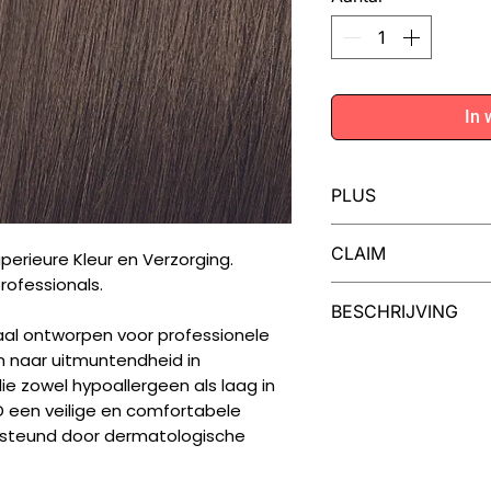
In 
PLUS
Iedere tube MOO
CLAIM
perieure Kleur en Verzorging.
voor twee kleuri
rofessionals.
MOOD Color Cream
Dermatologisch gete
BESCHRIJVING
van cranberry en
vegan, niet getest o
al ontworpen voor professionele
haar en een inten
Een Palet van Moge
en naar uitmuntendheid in
Uw creativiteit ken
ie zowel hypoallergeen als laag in
collectie van 99 kl
 een veilige en comfortabele
natuurlijke nuances 
ersteund door dermatologische
modieuze tinten, in
toners en high-lift