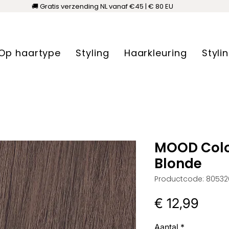
🚚 Gratis verzending NL vanaf €45 | € 80 EU
Op haartype
Styling
Haarkleuring
Styli
MOOD Colo
Blonde
Productcode: 8053
Prijs
€ 12,99
Aantal
*