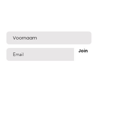
Bent u op de lijst?
Meld u nu aan voor exclusieve aanbiedingen
en een mooie welkomskorting!
Join
Shop
Best Sellers
Beschadigd Haar
Gekleurd Haar
Blond Grijs Haar
Fijn dun Haar
Vet of Roos Haar